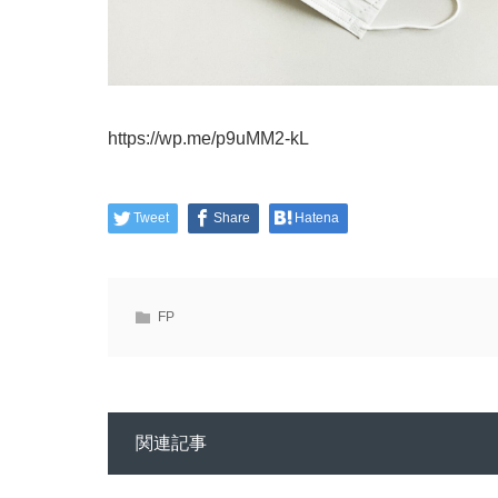
https://wp.me/p9uMM2-kL
Tweet
Share
Hatena
FP
関連記事