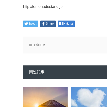
http://lemonadestand.jp
Tweet
Share
Hatena
お知らせ
関連記事