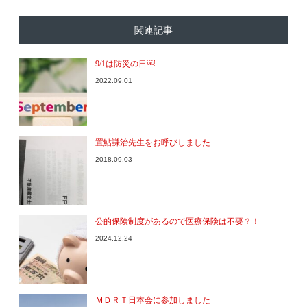
関連記事
9/1は防災の日￼
2022.09.01
置鮎謙治先生をお呼びしました
2018.09.03
公的保険制度があるので医療保険は不要？！
2024.12.24
ＭＤＲＴ日本会に参加しました