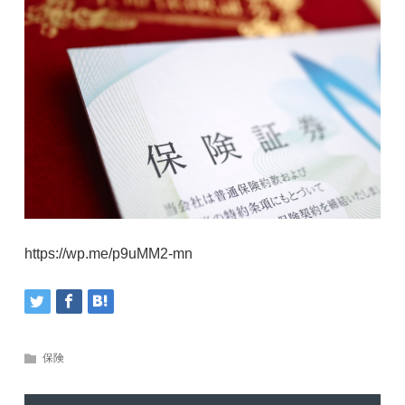
https://wp.me/p9uMM2-mn
保険